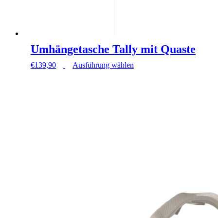
Umhängetasche Tally mit Quaste
Dieses
€
139,90
Ausführung wählen
Produkt
weist
mehrere
Varianten
auf.
Die
Optionen
können
auf
der
Produktseite
gewählt
werden