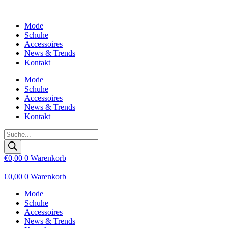
Zum
Inhalt
Mode
wechseln
Schuhe
Accessoires
News & Trends
Kontakt
Mode
Schuhe
Accessoires
News & Trends
Kontakt
Products
search
€
0,00
0
Warenkorb
€
0,00
0
Warenkorb
Mode
Schuhe
Accessoires
News & Trends