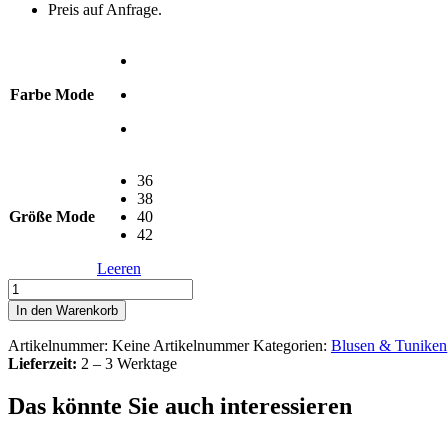
Preis auf Anfrage.
Farbe Mode
36
38
Größe Mode
40
42
Leeren
Basic-
Top
In den Warenkorb
ohne
Ärmel
Artikelnummer:
Keine Artikelnummer
Kategorien:
Blusen & Tuniken
-
Lieferzeit:
2 – 3 Werktage
Schwarz
Menge
Das könnte Sie auch interessieren