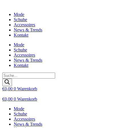
Zum
Inhalt
Mode
wechseln
Schuhe
Accessoires
News & Trends
Kontakt
Mode
Schuhe
Accessoires
News & Trends
Kontakt
Products
search
€
0,00
0
Warenkorb
€
0,00
0
Warenkorb
Mode
Schuhe
Accessoires
News & Trends