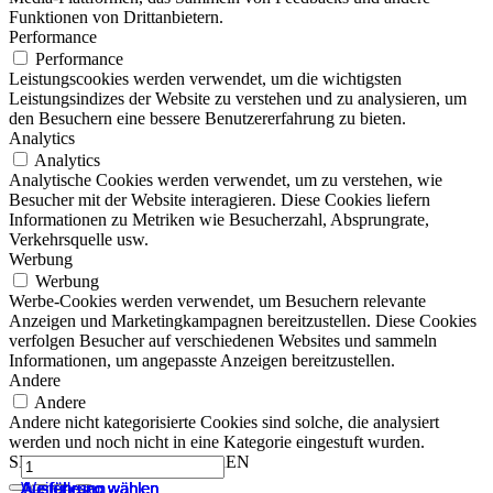
Funktionen von Drittanbietern.
Performance
Performance
Leistungscookies werden verwendet, um die wichtigsten
Leistungsindizes der Website zu verstehen und zu analysieren, um
den Besuchern eine bessere Benutzererfahrung zu bieten.
Analytics
Analytics
Analytische Cookies werden verwendet, um zu verstehen, wie
Besucher mit der Website interagieren. Diese Cookies liefern
Informationen zu Metriken wie Besucherzahl, Absprungrate,
Verkehrsquelle usw.
Werbung
Werbung
Werbe-Cookies werden verwendet, um Besuchern relevante
Anzeigen und Marketingkampagnen bereitzustellen. Diese Cookies
verfolgen Besucher auf verschiedenen Websites und sammeln
Informationen, um angepasste Anzeigen bereitzustellen.
Andere
Andere
Andere nicht kategorisierte Cookies sind solche, die analysiert
werden und noch nicht in eine Kategorie eingestuft wurden.
SPEICHERN & AKZEPTIEREN
Hose
Stark
Dieses
Dieses
Dieses
Dieses
Dieses
Weiterlesen
Ausführung wählen
Ausführung wählen
Ausführung wählen
Ausführung wählen
Ausführung wählen