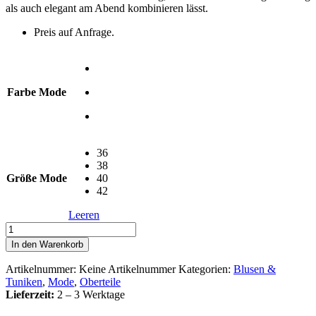
als auch elegant am Abend kombinieren lässt.
Preis auf Anfrage.
Farbe Mode
36
38
Größe Mode
40
42
Leeren
Langarm
Wickelbluse
In den Warenkorb
mit
Muster
Artikelnummer:
Keine Artikelnummer
Kategorien:
Blusen &
Menge
Tuniken
,
Mode
,
Oberteile
Lieferzeit:
2 – 3 Werktage