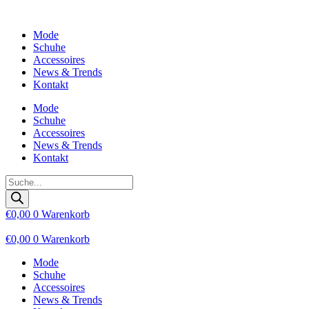
Zum
Inhalt
Mode
wechseln
Schuhe
Accessoires
News & Trends
Kontakt
Mode
Schuhe
Accessoires
News & Trends
Kontakt
Products
search
€
0,00
0
Warenkorb
€
0,00
0
Warenkorb
Mode
Schuhe
Accessoires
News & Trends