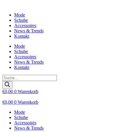
Zum
Inhalt
Mode
wechseln
Schuhe
Accessoires
News & Trends
Kontakt
Mode
Schuhe
Accessoires
News & Trends
Kontakt
Products
search
€
0,00
0
Warenkorb
€
0,00
0
Warenkorb
Mode
Schuhe
Accessoires
News & Trends