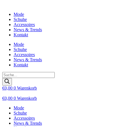
Zum
Inhalt
Mode
wechseln
Schuhe
Accessoires
News & Trends
Kontakt
Mode
Schuhe
Accessoires
News & Trends
Kontakt
Products
search
€
0,00
0
Warenkorb
€
0,00
0
Warenkorb
Mode
Schuhe
Accessoires
News & Trends