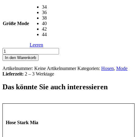
34
36
38
Größe Mode
40
42
44
Leeren
Hose
Stark
In den Warenkorb
Body
Perfect
Artikelnummer:
Keine Artikelnummer
Kategorien:
Hosen
,
Mode
Menge
Lieferzeit:
2 – 3 Werktage
Das könnte Sie auch interessieren
Hose Stark Mia