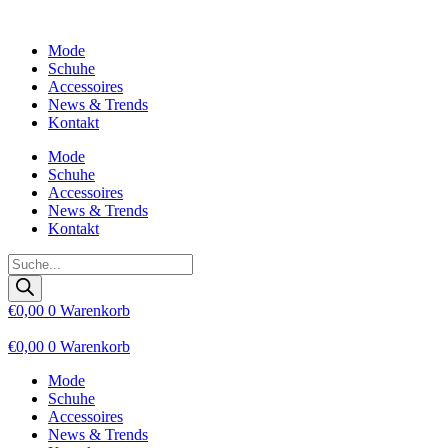
Zum
Inhalt
Mode
wechseln
Schuhe
Accessoires
News & Trends
Kontakt
Mode
Schuhe
Accessoires
News & Trends
Kontakt
Products
search
€
0,00
0
Warenkorb
€
0,00
0
Warenkorb
Mode
Schuhe
Accessoires
News & Trends