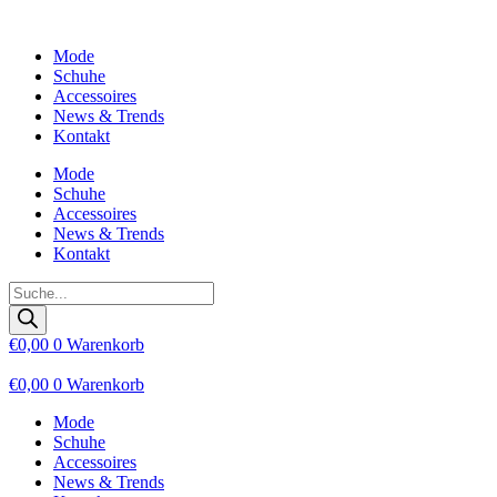
Zum
Inhalt
Mode
wechseln
Schuhe
Accessoires
News & Trends
Kontakt
Mode
Schuhe
Accessoires
News & Trends
Kontakt
Products
search
€
0,00
0
Warenkorb
€
0,00
0
Warenkorb
Mode
Schuhe
Accessoires
News & Trends