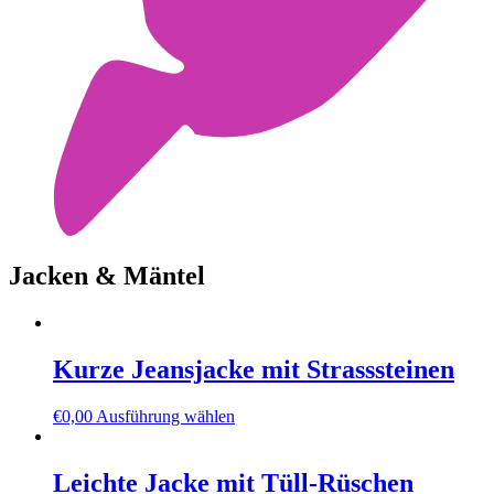
Jacken & Mäntel
Kurze Jeansjacke mit Strasssteinen
Dieses
€
0,00
Ausführung wählen
Produkt
weist
mehrere
Leichte Jacke mit Tüll-Rüschen