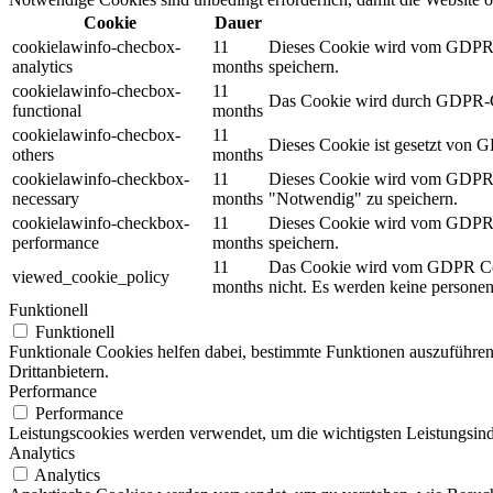
Cookie
Dauer
cookielawinfo-checbox-
11
Dieses Cookie wird vom GDPR Co
analytics
months
speichern.
cookielawinfo-checbox-
11
Das Cookie wird durch GDPR-Coo
functional
months
cookielawinfo-checbox-
11
Dieses Cookie ist gesetzt von 
others
months
cookielawinfo-checkbox-
11
Dieses Cookie wird vom GDPR Co
necessary
months
"Notwendig" zu speichern.
cookielawinfo-checkbox-
11
Dieses Cookie wird vom GDPR Co
performance
months
speichern.
11
Das Cookie wird vom GDPR Cook
viewed_cookie_policy
months
nicht. Es werden keine persone
Funktionell
Funktionell
Funktionale Cookies helfen dabei, bestimmte Funktionen auszuführen
Drittanbietern.
Performance
Performance
Leistungscookies werden verwendet, um die wichtigsten Leistungsindi
Analytics
Analytics