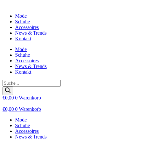
Zum
Inhalt
Mode
wechseln
Schuhe
Accessoires
News & Trends
Kontakt
Mode
Schuhe
Accessoires
News & Trends
Kontakt
Products
search
€
0,00
0
Warenkorb
€
0,00
0
Warenkorb
Mode
Schuhe
Accessoires
News & Trends