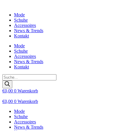
Zum
Inhalt
Mode
wechseln
Schuhe
Accessoires
News & Trends
Kontakt
Mode
Schuhe
Accessoires
News & Trends
Kontakt
Products
search
€
0,00
0
Warenkorb
€
0,00
0
Warenkorb
Mode
Schuhe
Accessoires
News & Trends