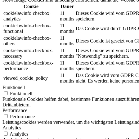
Cookie
Dauer
cookielawinfo-checbox-
11
Dieses Cookie wird vom GDPR Co
analytics
months
speichern.
cookielawinfo-checbox-
11
Das Cookie wird durch GDPR-Coo
functional
months
cookielawinfo-checbox-
11
Dieses Cookie ist gesetzt von 
others
months
cookielawinfo-checkbox-
11
Dieses Cookie wird vom GDPR Co
necessary
months
"Notwendig" zu speichern.
cookielawinfo-checkbox-
11
Dieses Cookie wird vom GDPR Co
performance
months
speichern.
11
Das Cookie wird vom GDPR Cook
viewed_cookie_policy
months
nicht. Es werden keine persone
Funktionell
Funktionell
Funktionale Cookies helfen dabei, bestimmte Funktionen auszuführen
Drittanbietern.
Performance
Performance
Leistungscookies werden verwendet, um die wichtigsten Leistungsindi
Analytics
Analytics