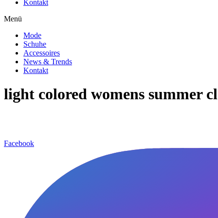
Kontakt
Menü
Mode
Schuhe
Accessoires
News & Trends
Kontakt
light colored womens summer cl
Facebook