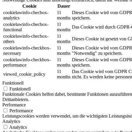
Cookie
Dauer
cookielawinfo-checbox-
11
Dieses Cookie wird vom GDPR Co
analytics
months
speichern.
cookielawinfo-checbox-
11
Das Cookie wird durch GDPR-Coo
functional
months
cookielawinfo-checbox-
11
Dieses Cookie ist gesetzt von 
others
months
cookielawinfo-checkbox-
11
Dieses Cookie wird vom GDPR Co
necessary
months
"Notwendig" zu speichern.
cookielawinfo-checkbox-
11
Dieses Cookie wird vom GDPR Co
performance
months
speichern.
11
Das Cookie wird vom GDPR Cook
viewed_cookie_policy
months
nicht. Es werden keine persone
Funktionell
Funktionell
Funktionale Cookies helfen dabei, bestimmte Funktionen auszuführen
Drittanbietern.
Performance
Performance
Leistungscookies werden verwendet, um die wichtigsten Leistungsindi
Analytics
Analytics