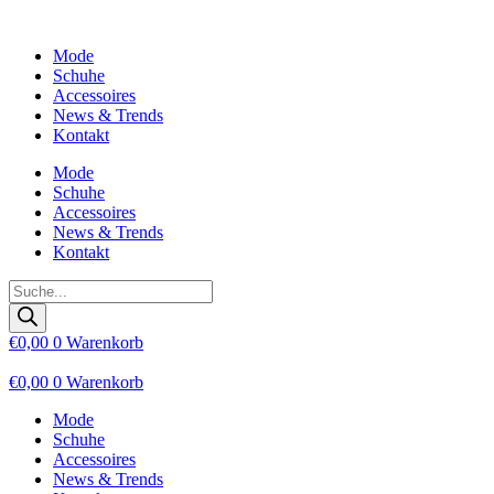
Zum
Inhalt
Mode
wechseln
Schuhe
Accessoires
News & Trends
Kontakt
Mode
Schuhe
Accessoires
News & Trends
Kontakt
Products
search
€
0,00
0
Warenkorb
€
0,00
0
Warenkorb
Mode
Schuhe
Accessoires
News & Trends