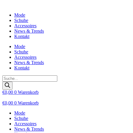
Zum
Inhalt
Mode
wechseln
Schuhe
Accessoires
News & Trends
Kontakt
Mode
Schuhe
Accessoires
News & Trends
Kontakt
Products
search
€
0,00
0
Warenkorb
€
0,00
0
Warenkorb
Mode
Schuhe
Accessoires
News & Trends