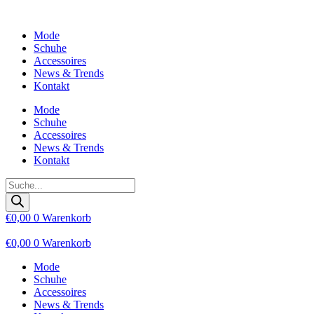
Zum
Inhalt
Mode
wechseln
Schuhe
Accessoires
News & Trends
Kontakt
Mode
Schuhe
Accessoires
News & Trends
Kontakt
Products
search
€
0,00
0
Warenkorb
€
0,00
0
Warenkorb
Mode
Schuhe
Accessoires
News & Trends