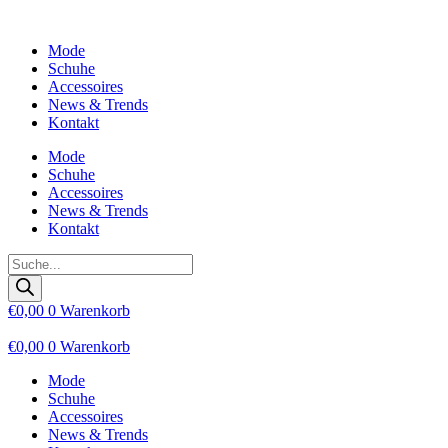
Zum
Inhalt
Mode
wechseln
Schuhe
Accessoires
News & Trends
Kontakt
Mode
Schuhe
Accessoires
News & Trends
Kontakt
Products
search
€
0,00
0
Warenkorb
€
0,00
0
Warenkorb
Mode
Schuhe
Accessoires
News & Trends