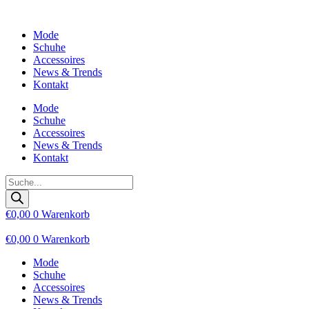
Zum
Inhalt
Mode
wechseln
Schuhe
Accessoires
News & Trends
Kontakt
Mode
Schuhe
Accessoires
News & Trends
Kontakt
Products
search
€
0,00
0
Warenkorb
€
0,00
0
Warenkorb
Mode
Schuhe
Accessoires
News & Trends