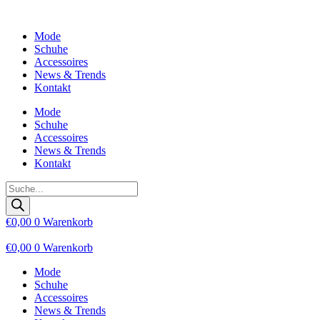
Zum
Inhalt
Mode
wechseln
Schuhe
Accessoires
News & Trends
Kontakt
Mode
Schuhe
Accessoires
News & Trends
Kontakt
Products
search
€
0,00
0
Warenkorb
€
0,00
0
Warenkorb
Mode
Schuhe
Accessoires
News & Trends