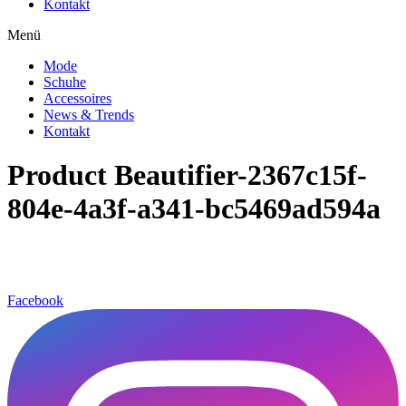
Kontakt
Menü
Mode
Schuhe
Accessoires
News & Trends
Kontakt
Product Beautifier-2367c15f-
804e-4a3f-a341-bc5469ad594a
Facebook