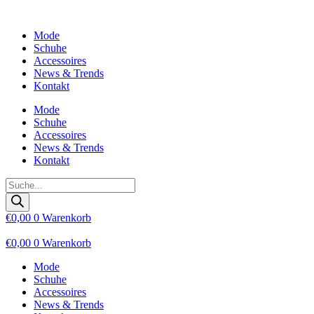
Zum
Inhalt
Mode
wechseln
Schuhe
Accessoires
News & Trends
Kontakt
Mode
Schuhe
Accessoires
News & Trends
Kontakt
Products
search
€
0,00
0
Warenkorb
€
0,00
0
Warenkorb
Mode
Schuhe
Accessoires
News & Trends