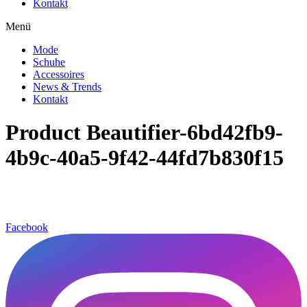
Kontakt
Menü
Mode
Schuhe
Accessoires
News & Trends
Kontakt
Product Beautifier-6bd42fb9-
4b9c-40a5-9f42-44fd7b830f15
Facebook