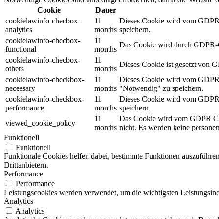
Cookie
Dauer
cookielawinfo-checbox-
11
Dieses Cookie wird vom GDPR Co
analytics
months
speichern.
cookielawinfo-checbox-
11
Das Cookie wird durch GDPR-Coo
functional
months
cookielawinfo-checbox-
11
Dieses Cookie ist gesetzt von 
others
months
cookielawinfo-checkbox-
11
Dieses Cookie wird vom GDPR Co
necessary
months
"Notwendig" zu speichern.
cookielawinfo-checkbox-
11
Dieses Cookie wird vom GDPR Co
performance
months
speichern.
11
Das Cookie wird vom GDPR Cook
viewed_cookie_policy
months
nicht. Es werden keine persone
Funktionell
Funktionell
Funktionale Cookies helfen dabei, bestimmte Funktionen auszuführen
Drittanbietern.
Performance
Performance
Leistungscookies werden verwendet, um die wichtigsten Leistungsindi
Analytics
Analytics