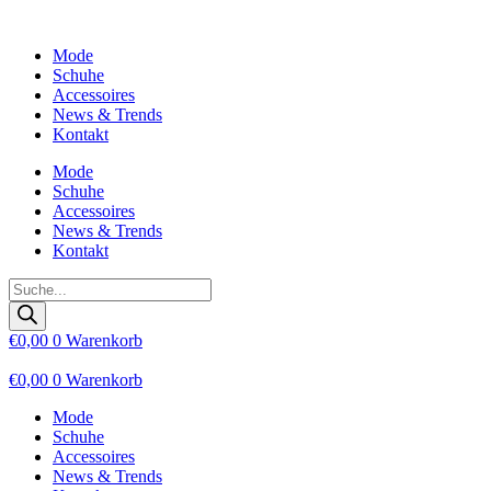
Zum
Inhalt
Mode
wechseln
Schuhe
Accessoires
News & Trends
Kontakt
Mode
Schuhe
Accessoires
News & Trends
Kontakt
Products
search
€
0,00
0
Warenkorb
€
0,00
0
Warenkorb
Mode
Schuhe
Accessoires
News & Trends