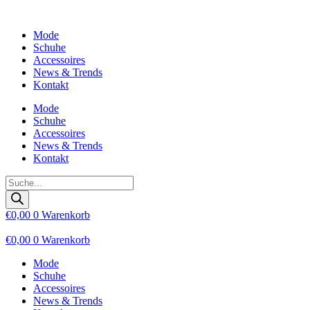
Zum
Inhalt
Mode
wechseln
Schuhe
Accessoires
News & Trends
Kontakt
Mode
Schuhe
Accessoires
News & Trends
Kontakt
Products
search
€
0,00
0
Warenkorb
€
0,00
0
Warenkorb
Mode
Schuhe
Accessoires
News & Trends