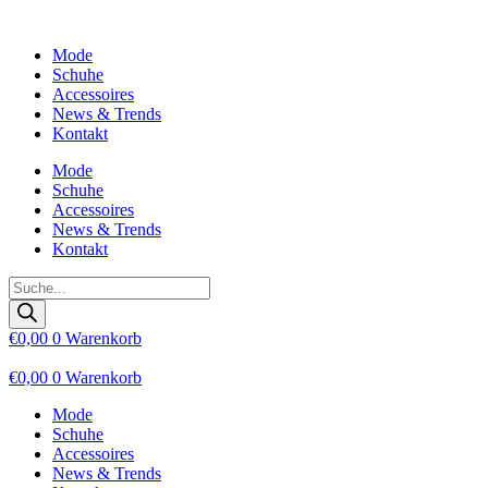
Zum
Inhalt
Mode
wechseln
Schuhe
Accessoires
News & Trends
Kontakt
Mode
Schuhe
Accessoires
News & Trends
Kontakt
Products
search
€
0,00
0
Warenkorb
€
0,00
0
Warenkorb
Mode
Schuhe
Accessoires
News & Trends