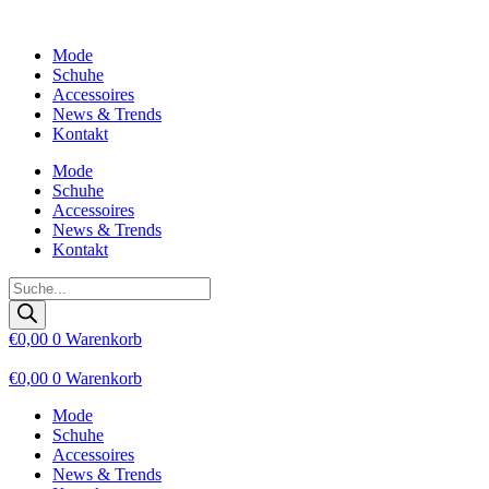
Zum
Inhalt
Mode
wechseln
Schuhe
Accessoires
News & Trends
Kontakt
Mode
Schuhe
Accessoires
News & Trends
Kontakt
Products
search
€
0,00
0
Warenkorb
€
0,00
0
Warenkorb
Mode
Schuhe
Accessoires
News & Trends