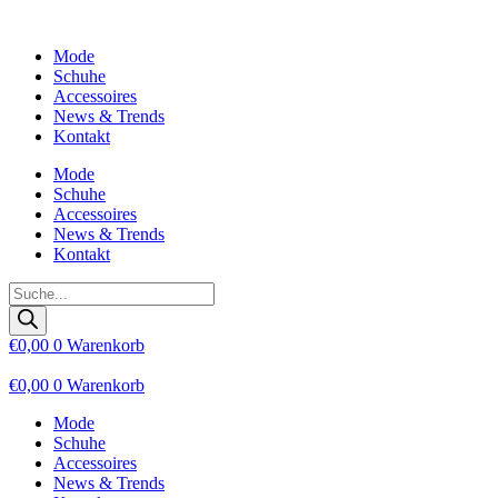
Zum
Inhalt
Mode
wechseln
Schuhe
Accessoires
News & Trends
Kontakt
Mode
Schuhe
Accessoires
News & Trends
Kontakt
Products
search
€
0,00
0
Warenkorb
€
0,00
0
Warenkorb
Mode
Schuhe
Accessoires
News & Trends