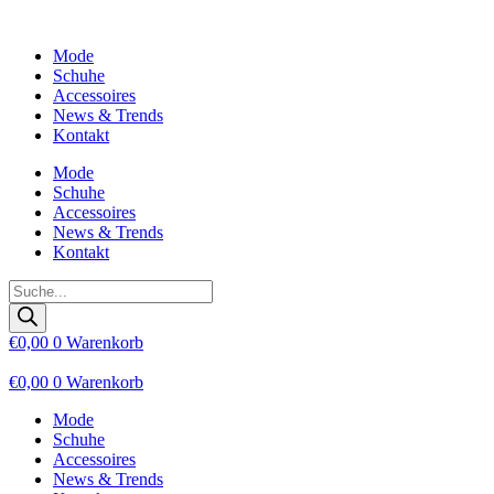
Zum
Inhalt
Mode
wechseln
Schuhe
Accessoires
News & Trends
Kontakt
Mode
Schuhe
Accessoires
News & Trends
Kontakt
Products
search
€
0,00
0
Warenkorb
€
0,00
0
Warenkorb
Mode
Schuhe
Accessoires
News & Trends