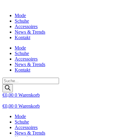
Zum
Inhalt
Mode
wechseln
Schuhe
Accessoires
News & Trends
Kontakt
Mode
Schuhe
Accessoires
News & Trends
Kontakt
Products
search
€
0,00
0
Warenkorb
€
0,00
0
Warenkorb
Mode
Schuhe
Accessoires
News & Trends