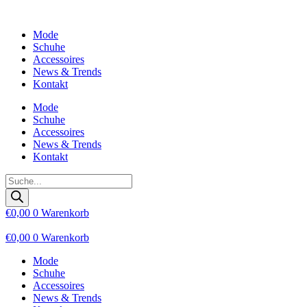
Zum
Inhalt
Mode
wechseln
Schuhe
Accessoires
News & Trends
Kontakt
Mode
Schuhe
Accessoires
News & Trends
Kontakt
Products
search
€
0,00
0
Warenkorb
€
0,00
0
Warenkorb
Mode
Schuhe
Accessoires
News & Trends