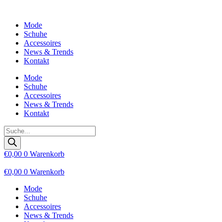
Zum
Inhalt
Mode
wechseln
Schuhe
Accessoires
News & Trends
Kontakt
Mode
Schuhe
Accessoires
News & Trends
Kontakt
Products
search
€
0,00
0
Warenkorb
€
0,00
0
Warenkorb
Mode
Schuhe
Accessoires
News & Trends