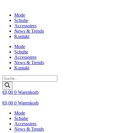
Zum
Inhalt
Mode
wechseln
Schuhe
Accessoires
News & Trends
Kontakt
Mode
Schuhe
Accessoires
News & Trends
Kontakt
Products
search
€
0,00
0
Warenkorb
€
0,00
0
Warenkorb
Mode
Schuhe
Accessoires
News & Trends