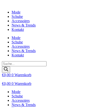
Zum
Inhalt
Mode
wechseln
Schuhe
Accessoires
News & Trends
Kontakt
Mode
Schuhe
Accessoires
News & Trends
Kontakt
Products
search
€
0,00
0
Warenkorb
€
0,00
0
Warenkorb
Mode
Schuhe
Accessoires
News & Trends