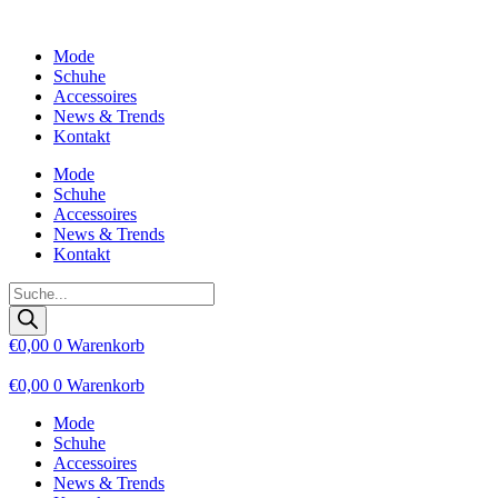
Zum
Inhalt
Mode
wechseln
Schuhe
Accessoires
News & Trends
Kontakt
Mode
Schuhe
Accessoires
News & Trends
Kontakt
Products
search
€
0,00
0
Warenkorb
€
0,00
0
Warenkorb
Mode
Schuhe
Accessoires
News & Trends